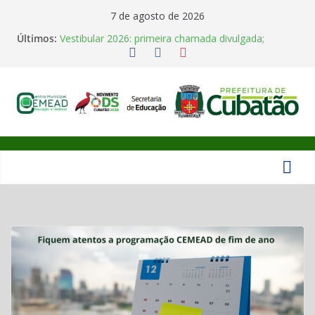
Pular
7 de agosto de 2026
para
Últimos:
Vestibular 2026: primeira chamada divulgada;
o
matrículas vão de 02 a 08 de junho
Polo Univesp Cubatão realiza colação de grau de 35
conteúdo
concluintes
Horário de funcionamento em Julho
Aula Inaugural UNIVESP 2026
Centro
CEMEAD abre inscrições para Cursos Técnicos
Gratuitos do IFSULDEMINAS
Municipal
de
Educação
de