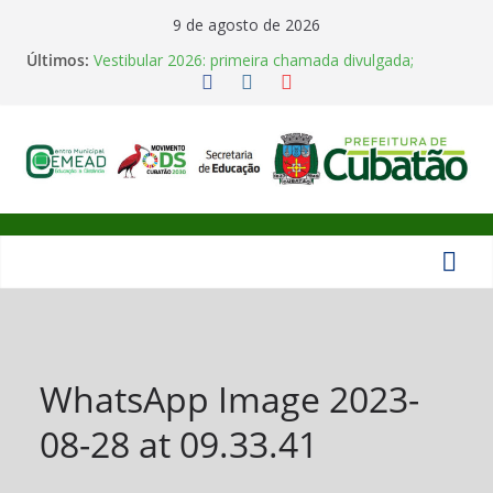
Pular
9 de agosto de 2026
para
Últimos:
Vestibular 2026: primeira chamada divulgada;
o
matrículas vão de 02 a 08 de junho
Polo Univesp Cubatão realiza colação de grau de 35
conteúdo
concluintes
Horário de funcionamento em Julho
Aula Inaugural UNIVESP 2026
Centro
CEMEAD abre inscrições para Cursos Técnicos
Gratuitos do IFSULDEMINAS
Municipal
de
Educação
WhatsApp Image 2023-
08-28 at 09.33.41
de